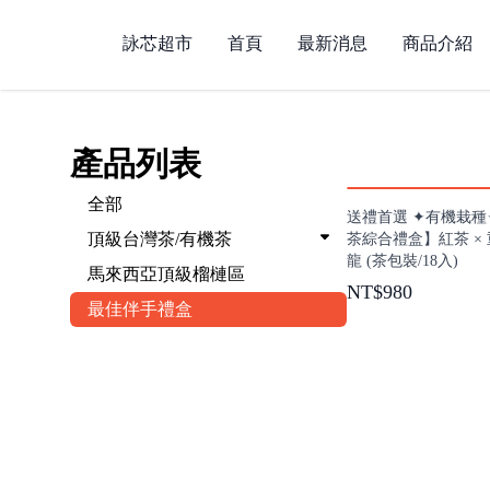
詠芯茗茶｜用心嚴選
詠芯超市
首頁
最新消息
商品介紹
產品列表
全部
送禮首選 ✦有機栽種
頂級台灣茶/有機茶
茶綜合禮盒】紅茶 × 
龍 (茶包裝/18入)
馬來西亞頂級榴槤區
NT$980
最佳伴手禮盒