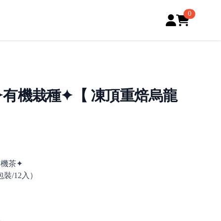
0
✦有機栽種✦【 凍頂重焙烏龍
有機茶✦
裝/12入）