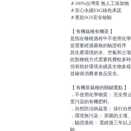
＃100%台灣茶 無人工添加物
＃安心永續ESG綠色承諾
＃逐批SGS安全檢驗
【 有機栽種有機茶 】
是指在種植過程中不使用化學
並需要經過嚴格的驗證程序
其生產環境的水、空氣和土壤
此類種植方式需要耗費較多時
但有助於環境永續及生物多樣
並確保消費者食品安全。
【 有機茶栽種的關鍵重點 】
．不使用化學物質： 完全禁
受污染的有機肥料。
．自然防治病蟲害： 採行自
．環境無污染： 茶園的土壤
．驗證過程： 需經過三年以
驗。