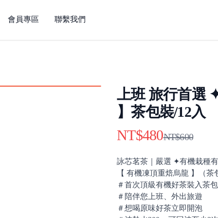
會員專區
聯繫我們
上班 旅行首選 
】茶包裝/12入
NT$480
Product information
NT$600
Description
詠芯茗茶｜嚴選 ✦有機栽種
【 有機凍頂重焙烏龍 】（茶包
＃首次頂級有機好茶裝入茶包
＃陪伴您上班、外出旅遊
＃想喝原味好茶立即開泡