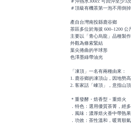
＃沖熱水300cc 可回沖至少3
＃頂級有機茶第一泡不用倒掉
產自台灣南投縣鹿谷鄉
茶區多位於海拔 600–1200 
主要以「青心烏龍」品種製作
外觀為條索緊結
葉尖捲曲的半球形
色澤墨綠帶油光
「凍頂」一名有兩種由來：
1. 鹿谷鄉的凍頂山，因地勢
2. 客家話「崠頂」，意指
＊重發酵・焙香型・重焙火
．特色：選用優質茶菁，經多
．風味：濃厚焙火香中帶熟果
．功效：茶性溫和，暖胃順氣