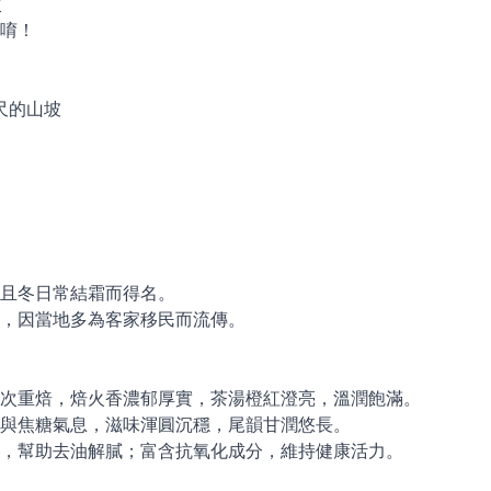
次
唷！
公尺的山坡
高且冬日常結霜而得名。
山頂，因當地多為客家移民而流傳。
次重焙，焙火香濃郁厚實，茶湯橙紅澄亮，溫潤飽滿。
與焦糖氣息，滋味渾圓沉穩，尾韻甘潤悠長。
，幫助去油解膩；富含抗氧化成分，維持健康活力。